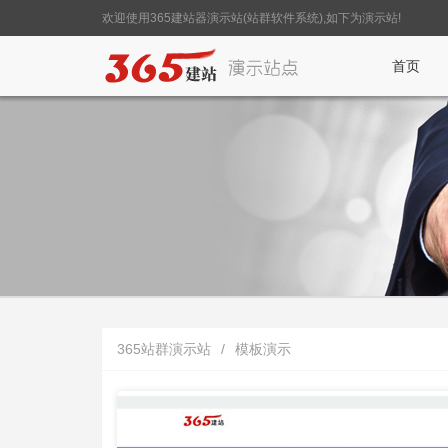
欢迎使用365建站器演示站(站群软件系统),如下为演示站!
首页
365站群演示站
/
模板演示