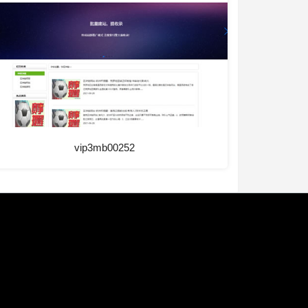
vip3mb00252
。