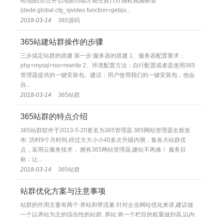
站地图(后台开启地图功能才能生效) (3) 随机视频标签
{dede:global.cfg_sjvideo function=getsjv...
2018-03-14
365源码
365站建站群操作的步骤
三步搞定站群的搭建 第一步:服务器的搭建 1、服务器配置要求：
php+mysql+iss+rewrite 2、环境配置方法：自行配置或者是使用365
管理器提供的一键安装包。建议：用户使用我们的一键安装包，他会
自...
2018-03-14
365站群
365站群的特点介绍
365站群软件于2013-5-20更名为365管理器 365网站管理器全新发
布: 历时9个月时间,经过大大小小40多次升级内测，集各大站群优
点，采用云服务技术， 拥有365网站管理器,建站不再难！ 服务目
标：让...
2018-03-14
365站群
站群优化方案与注意事项
站群的作用主要有两个:养站和带流量.针对企业网站优化来讲,建议做
一个以养站为主的综合性的站群. 养站:将一个栏目的权重做到高,以内